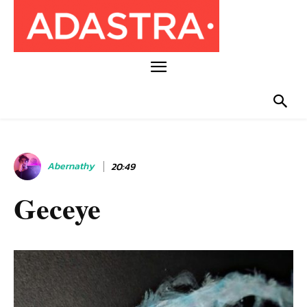
Abernathy
20:49
Geceye